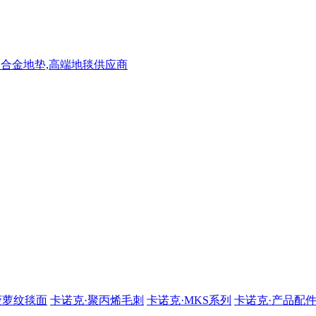
菠萝纹毯面
卡诺克·聚丙烯毛刺
卡诺克·MKS系列
卡诺克·产品配