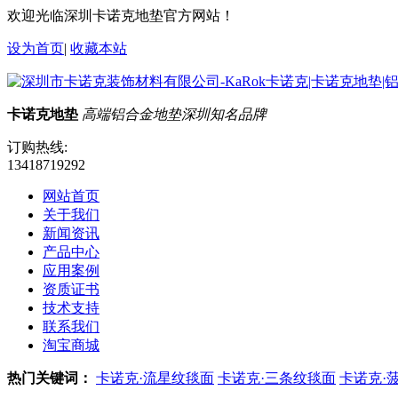
欢迎光临深圳卡诺克地垫官方网站！
设为首页
|
收藏本站
卡诺克地垫
高端铝合金地垫深圳知名品牌
订购热线:
13418719292
网站首页
关于我们
新闻资讯
产品中心
应用案例
资质证书
技术支持
联系我们
淘宝商城
热门关键词：
卡诺克·流星纹毯面
卡诺克·三条纹毯面
卡诺克·