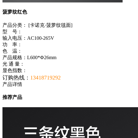
菠萝纹红色
产品分类：
[卡诺克·菠萝纹毯面]
型 号：
输入电压：AC100-265V
功 率：
色 温：
产品规格：L600*Ф26mm
光 通 量：
显色指数：
订购热线：
13418719292
产品详情
推荐产品